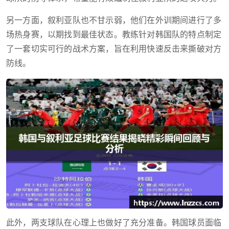
另一方面，叙利亚队也不甘示弱，他们在外训期间进行了多
场热身赛，以期找到最佳状态。教练针对韩国队的特点制定
了一套切实可行的战术方案，旨在利用快速反击来撕破对方
防线。
此外，两支球队在心理上也做好了充分准备。韩国球员面临