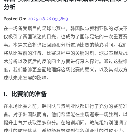
分析
Posted On:
2025-08-26 05:58:13
在一场备受瞩目的足球比赛中，韩国队与叙利亚队的对决不
仅吸引了两国球迷的目光，也成为了国际足坛的一次重要赛
事。本篇文章将详细回顾和分析这场比赛的精彩瞬间。我们
将从比赛前的准备、比赛过程中的关键时刻、球员表现及战
术分析以及赛后的反响四个方面进行深入探讨。通过这些维
度，我们能够更全面地理解这场比赛的意义，以及其对双方
球队未来发展的影响。
1、比赛前的准备
在本场比赛之前，韩国队与叙利亚队都进行了充分的赛前准
备。对于韩国队而言，他们希望能在主场迎来一场胜利，以
提升士气并获取更多积分。在培训期间，教练组特别强调了
球队的防守体系，希望能有效遏制住叙利亚队的进攻火力。