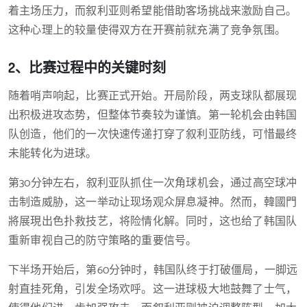
着主场压力，而叙利亚则希望能借助客场挑战来激励自己。
这种心理上的较量使得双方在开赛前就充满了竞争氛围。
2、比赛过程中的关键时刻
随着哨声响起，比赛正式开始。开局阶段，两支球队都展现
出积极进攻态势，但整体节奏较为谨慎。第一轮机会由韩国
队创造，他们的一次快速传递打穿了叙利亚防线，可惜最终
未能转化为进球。
第30分钟左右，叙利亚队抓住一次角球机会，通过高空球冲
击制造威胁，这一举动让现场观众屏息凝神。然而，韓國門
將展現出色扑救技艺，将险情化解。同时，这也给了韩国队
重新审视自己的防守策略的重要信号。
下半场开始后，第60分钟时，韩国队终于打破僵局，一脚远
射直挂死角，引发全场欢呼。这一进球极大地鼓舞了士气，