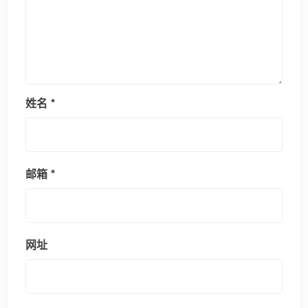
姓名
*
邮箱
*
网址