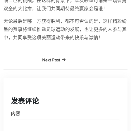
临自己的挑战。在这样的背景下，本次较量可谓是一场智勇
双全的大比拼，让我们共同期待最终赢家会是谁！
无论最后是哪一方获得胜利，都不可否认的是，这样精彩纷
呈的赛事将继续推动足球运动的发展，也让更多的人参与其
中，共同享受这项美丽运动带来的快乐与激情！
Next Post
发表评论
内容