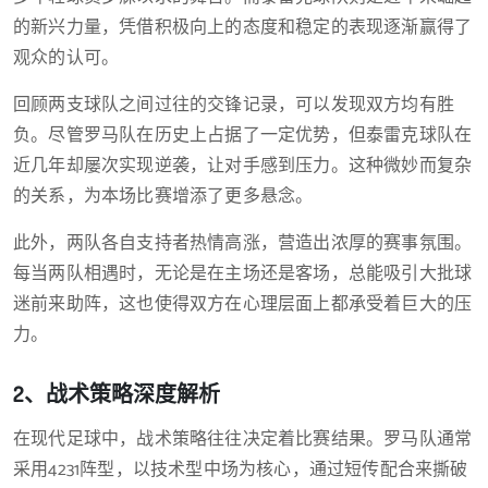
的新兴力量，凭借积极向上的态度和稳定的表现逐渐赢得了
观众的认可。
回顾两支球队之间过往的交锋记录，可以发现双方均有胜
负。尽管罗马队在历史上占据了一定优势，但泰雷克球队在
近几年却屡次实现逆袭，让对手感到压力。这种微妙而复杂
的关系，为本场比赛增添了更多悬念。
此外，两队各自支持者热情高涨，营造出浓厚的赛事氛围。
每当两队相遇时，无论是在主场还是客场，总能吸引大批球
迷前来助阵，这也使得双方在心理层面上都承受着巨大的压
力。
2、战术策略深度解析
在现代足球中，战术策略往往决定着比赛结果。罗马队通常
采用4231阵型，以技术型中场为核心，通过短传配合来撕破