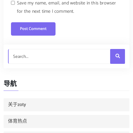
Save my name, email, and website in this browser
for the next time I comment.
导航
关于zoty
体育热点