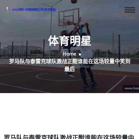
体育明星
Home
罗马队与泰雷克球队激战正酣谁能在这场较量中笑到
最后
罗马队与泰雷克球队激战正酣谁能在这场较量中