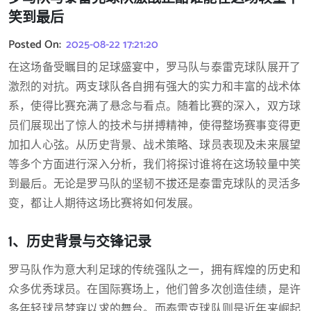
笑到最后
Posted On:
2025-08-22 17:21:20
在这场备受瞩目的足球盛宴中，罗马队与泰雷克球队展开了
激烈的对抗。两支球队各自拥有强大的实力和丰富的战术体
系，使得比赛充满了悬念与看点。随着比赛的深入，双方球
员们展现出了惊人的技术与拼搏精神，使得整场赛事变得更
加扣人心弦。从历史背景、战术策略、球员表现及未来展望
等多个方面进行深入分析，我们将探讨谁将在这场较量中笑
到最后。无论是罗马队的坚韧不拔还是泰雷克球队的灵活多
变，都让人期待这场比赛将如何发展。
1、历史背景与交锋记录
罗马队作为意大利足球的传统强队之一，拥有辉煌的历史和
众多优秀球员。在国际赛场上，他们曾多次创造佳绩，是许
多年轻球员梦寐以求的舞台。而泰雷克球队则是近年来崛起