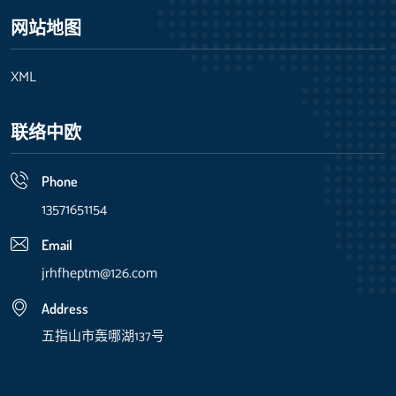
网站地图
XML
联络中欧
Phone
13571651154
Email
jrhfheptm@126.com
Address
五指山市轰哪湖137号