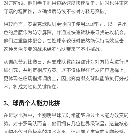
对方防线。他们善于利用边路速度快速反击，同时也注重防
守端的稳固性，以确保后防线不被对方轻易突破。
相较而言，泰雷克球队则更倾向于使用4141阵型，以一名出
色的后腰作为防守屏障，并通过快速转移来寻找进攻机会。
他们注重整体配合，在控球率较低时依然能保持高效反击，
这种灵活多变的战术给罗马队带来了不小挑战。
从训练营到比赛日，两支球队教练组都针对对方特点进行详
细研究，并制定相应方案。这不仅体现在首发阵容选择上，
更体现在临场指挥调度上，因此究竟哪支球队能够执行好战
术，将成为胜负关键所在。
3、球员个人能力比拼
在足球比赛中，个别明星球员时常能够通过个人能力改变局
势。对于罗马队而言，他们拥有几位世界级球星，这些核心
人物不仅具备极高的技术水平，还积累了丰富的大赛经验。