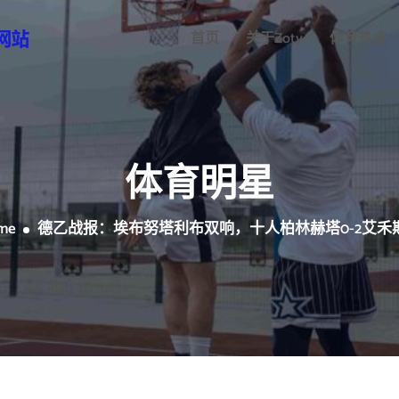
首页
关于zoty
体育热点
体育明星
me
德乙战报：埃布努塔利布双响，十人柏林赫塔0-2艾禾