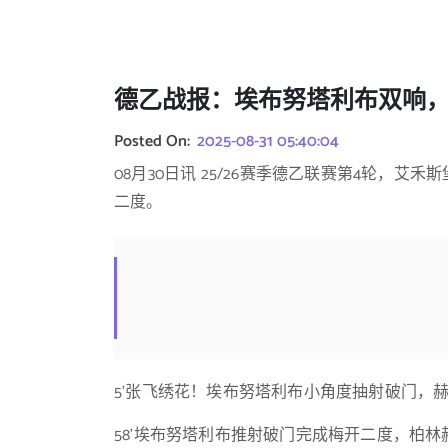
德乙战报：埃布努塔利布双响，
Posted On:
2025-08-31 05:40:04
08月30日讯 25/26赛季德乙联赛第4轮，艾
二度。
5’张飞绣花！埃布努塔利布小角度抽射破门，赫
58’埃布努塔利布推射破门完成梅开二度，柏林赫