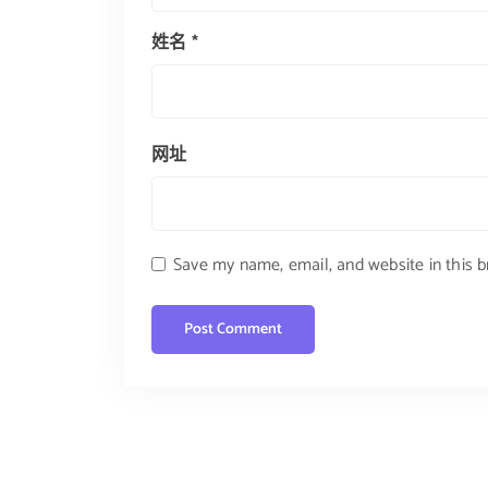
姓名
*
网址
Save my name, email, and website in this 