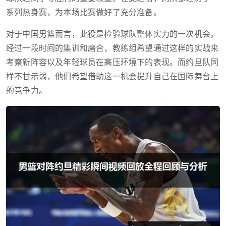
系列热身赛，为本场比赛做好了充分准备。
对于中国男篮而言，此役是检验球队整体实力的一次机会。
经过一段时间的集训和磨合，教练组希望通过这样的实战来
考察新阵容以及年轻球员在高压环境下的表现。而约旦队同
样不甘示弱，他们希望借助这一机会提升自己在国际舞台上
的竞争力。