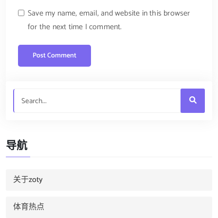
Save my name, email, and website in this browser
for the next time I comment.
导航
关于zoty
体育热点