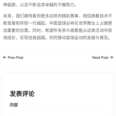
神面貌，以及不断追求卓越的不懈努力。
未来，我们期待看到更多这样的精彩赛事，相信随着技术不
断发展和年轻一代崛起，中国篮球必将在世界舞台上占据更
加重要的位置。同时，希望所有参与者都能从这类活动中获
得成长，实现自我超越，共同推动篮球运动的发展与普及。
Prev Post
Next Post
发表评论
内容