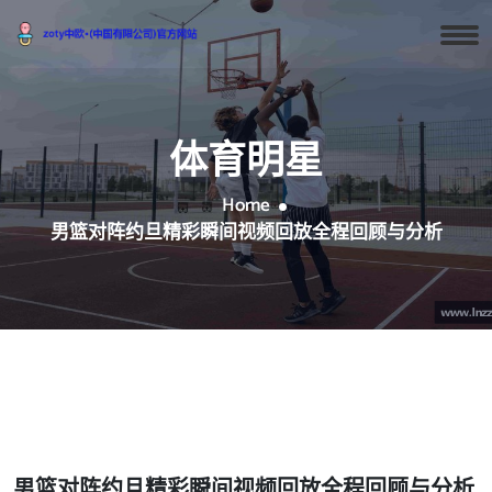
体育明星
Home
男篮对阵约旦精彩瞬间视频回放全程回顾与分析
男篮对阵约旦精彩瞬间视频回放全程回顾与分析