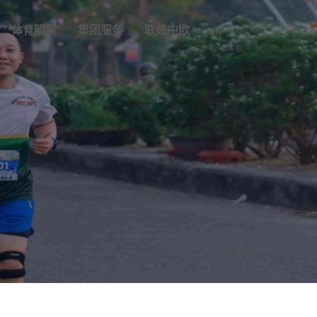
体育明星
集团服务
联络中欧