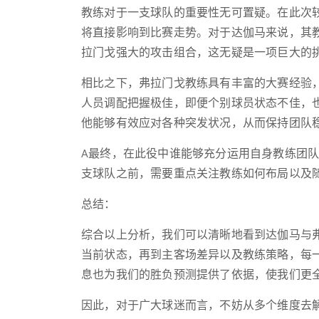
教练对于一支球队的重要性无可置疑。在此次
将直接影响到比赛走势。对于达伽马来说，其
拉门戈强大的攻击组合，这无疑是一项巨大的
相比之下，弗拉门戈教练具有丰富的大赛经验
人员调配把握极佳，即便个别球员状态不佳，
他能够有效应对各种突发状况，从而保持团队
A最终，在此役中谁能够充分运用自身教练团
支球队之前，需要重点关注教练如何布局以及
总结：
综合以上分析，我们可以清晰地看到达伽马与
当前状态，再到主客场差异以及教练策略，每
息也为我们的胜负预测提供了依据，使我们更
因此，对于广大球迷而言，不妨从多个维度去