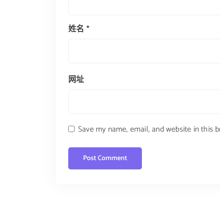
姓名
*
网址
Save my name, email, and website in this 