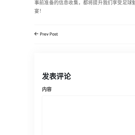
事前准备的信息收集，都将提升我们享受足球
宴！
Prev Post
发表评论
内容