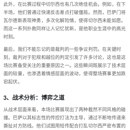
此外，在比赛过程中切尔西也有几次绝佳机会。例如，在下
半场，他们曾通过快速反击差点打破僵局。然而，巴萨门将
瓦尔德斯表现神勇，多次化解险情，使得切尔西未能如愿。
而这一系列扑救同样让人记忆犹新，是他职业生涯中的高光
时刻。
最后，我们不能忘记的是裁判的一些争议判罚。在关键时
刻，裁判对于犯规和越位的判定引发了许多讨论，这也是这
场比赛备受关注的重要原因之一。这些瞬间既展示了技术层
面的较量，也渗透着情感层面的波动，使得整场赛事更加跌
宕起伏。
3、战术分析：博弈之道
从战术层面来看，本场比赛展现出了两种截然不同风格的碰
撞。巴萨以其标志性的传控打法为主导，通过不断地传递来
撕扯对方防线。他们试图用短传配合打乱切尔西严密布置的