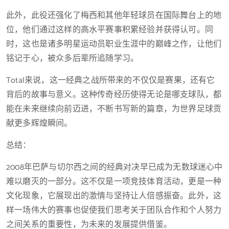
此外，此役还强化了梅西和其他年轻球员在国际舞台上的地
位，他们通过这样的高水平赛事积累经验并获得认可。同
时，这也是诸多明星运动员职业生涯中的巅峰之作，让他们
铭记于心，被众多后辈所追随学习。
Total来说，这一经典之战所带来的不仅仅是赛果，还有它
背后的故事与意义。这种传奇经历使得无论是哪支球队，都
能在未来继续向前迈进，不断书写新的篇章，为世界足球贡
献更多辉煌瞬间。
总结：
2008年巴萨与切尔西之间的经典对决早已成为无数球迷心中
难以磨灭的一部分。这不仅是一项竞技体育活动，更是一种
文化现象，它展现出的激情与坚持让人倍感振奋。此外，这
样一场伟大的赛事也促使我们思考关于团队合作和个人努力
之间关系的重要性，为未来的发展提供借鉴。