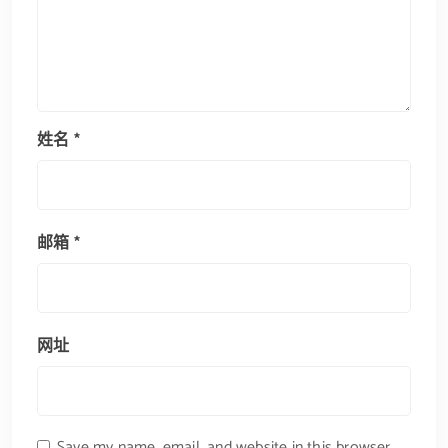
姓名
*
邮箱
*
网址
Save my name, email, and website in this browser