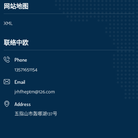
网站地图
XML
联络中欧
Phone
13571651154
Email
jrhfheptm@126.com
Address
五指山市轰哪湖137号