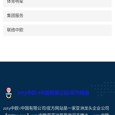
体育明星
集团服务
联络中欧
zoty中欧·(中国有限公司)官方网站是一家亚洲龙头企业公司