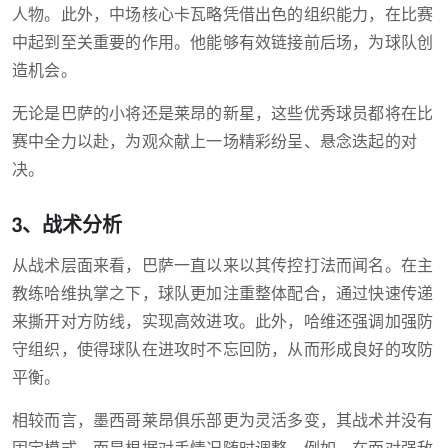
人物。此外，中场核心卡瓦略凭借出色的组织能力，在比赛
中起到至关重要的作用。他能够有效链接前后场，为球队创
造机会。
无论是巴萨的小将还是莱昂的新星，这些优秀球员都将在比
赛中全力以赴，为观众献上一场精彩纷呈、悬念迭起的对
决。
3、战术分析
从战术层面来看，巴萨一直以来以其传控打法而闻名。在主
教练哈维执掌之下，球队更加注重整体配合，通过快速传递
来撕开对方防线，实现高效进攻。此外，哈维还强调加强防
守组织，使得球队在进攻时不忘回防，从而形成良好的攻防
平衡。
相较而言，墨西哥莱昂俱乐部更为灵活多变，其战术并没有