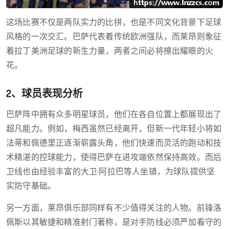
这场比赛不仅是两队实力的比拼，也是不同文化背景下足球
风格的一次交汇。巴萨代表着传统欧洲强队，而莱昂则象征
着拉丁美洲足球的新生力量，两者之间必将擦出耀眼的火
花。
2、球员表现分析
巴萨阵中拥有众多明星球员，他们在各自位置上都展现出了
超凡能力。例如，梅西虽然已经离开，但新一代年轻小将如
法蒂和佩德里正逐渐崭露头角，他们快速而灵活的跑动和技
术精湛的控球能力，使得巴萨在进攻端依然保持高效。而后
卫线也由经验丰富的大卫·阿拉巴等人坐镇，为球队提供坚
实防守基础。
另一方面，莱昂俱乐部同样有不少值得关注的人物。前锋洛
佩斯以其敏捷和精准射门著称，是对手防线必须严加看守的