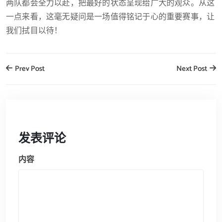
两队都会全力以赴，把最好的状态呈现给广大的观众。从这
一点来看，这毫无疑问是一场值得铭记于心的重要赛事，让
我们拭目以待！
Prev Post
Next Post
发表评论
内容