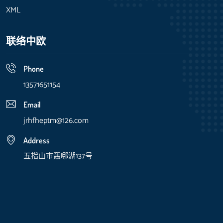
XML
联络中欧
Phone
13571651154
Email
jrhfheptm@126.com
Address
五指山市轰哪湖137号