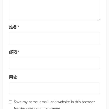
姓名
*
邮箱
*
网址
Save my name, email, and website in this browser
for the next time I comment.