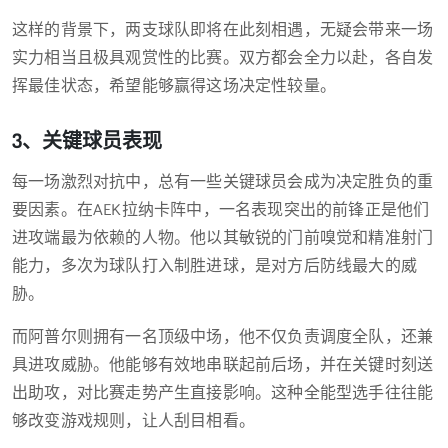
这样的背景下，两支球队即将在此刻相遇，无疑会带来一场
实力相当且极具观赏性的比赛。双方都会全力以赴，各自发
挥最佳状态，希望能够赢得这场决定性较量。
3、关键球员表现
每一场激烈对抗中，总有一些关键球员会成为决定胜负的重
要因素。在AEK拉纳卡阵中，一名表现突出的前锋正是他们
进攻端最为依赖的人物。他以其敏锐的门前嗅觉和精准射门
能力，多次为球队打入制胜进球，是对方后防线最大的威
胁。
而阿普尔则拥有一名顶级中场，他不仅负责调度全队，还兼
具进攻威胁。他能够有效地串联起前后场，并在关键时刻送
出助攻，对比赛走势产生直接影响。这种全能型选手往往能
够改变游戏规则，让人刮目相看。